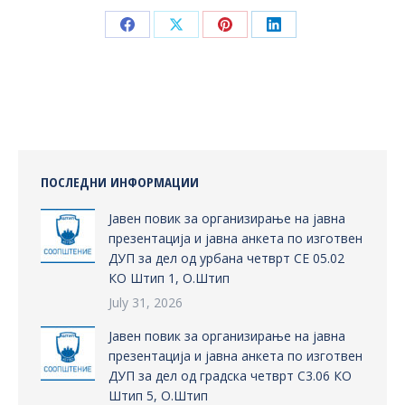
Share
Share
Share
Share
on
on
on
on
Facebook
X
Pinterest
LinkedIn
ПОСЛЕДНИ ИНФОРМАЦИИ
Јавен повик за организирање на јавна
презентација и јавна анкета по изготвен
ДУП за дел од урбана четврт СЕ 05.02
КО Штип 1, О.Штип
July 31, 2026
Јавен повик за организирање на јавна
презентација и јавна анкета по изготвен
ДУП за дел од градска четврт С3.06 КО
Штип 5, О.Штип