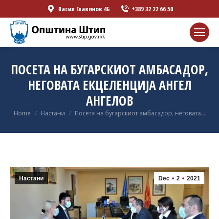
Васил Главинов 4Б
+389 32 22 66 50
ПОСЕТА НА БУГАРСКИОТ АМБАСАДОР,
НЕГОВАТА ЕКЦЕЛЕНЦИЈА АНГЕЛ
АНГЕЛОВ
You are here:
Home
Настани
Посета на бугарскиот амбасадор, неговата…
Настани
Dec
2
2021