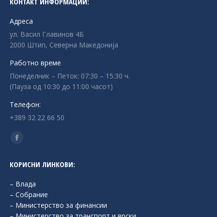
КОНТАКТ ИНФОРМАЦИИ:
Адреса
ул. Васил Главинов 4Б
2000 Штип, Северна Македонија
Работно време
Понеделник – Петок: 07:30 – 15:30 ч.
(Пауза од 10:30 до 11:00 часот)
Телефон:
+389 32 22 66 50
Find us on:
Facebook
page
КОРИСНИ ЛИНКОВИ:
opens
in
– Влада
new
– Собрание
– Министерство за финансии
window
– Министерство за транспорт и врски