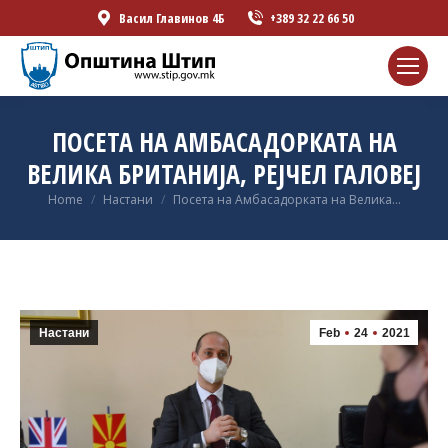
Васил Главинов 4Б
+389 32 22 66 50
ПОСЕТА НА АМБАСАДОРКАТА НА
ВЕЛИКА БРИТАНИЈА, РЕЈЧЕЛ ГАЛОВЕЈ
You are here:
Home
Настани
Посета на Амбасадорката на Велика…
Настани
Feb
24
2021