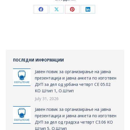
Share
Share
Share
Share
on
on
on
on
Facebook
X
Pinterest
LinkedIn
ПОСЛЕДНИ ИНФОРМАЦИИ
Јавен повик за организирање на јавна
презентација и јавна анкета по изготвен
ДУП за дел од урбана четврт СЕ 05.02
КО Штип 1, О.Штип
July 31, 2026
Јавен повик за организирање на јавна
презентација и јавна анкета по изготвен
ДУП за дел од градска четврт С3.06 КО
Штип 5, О.Штип