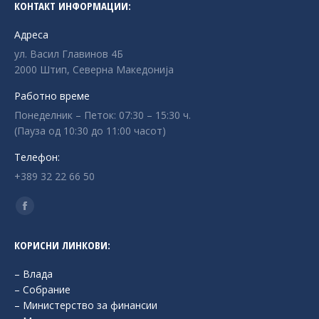
КОНТАКТ ИНФОРМАЦИИ:
Адреса
ул. Васил Главинов 4Б
2000 Штип, Северна Македонија
Работно време
Понеделник – Петок: 07:30 – 15:30 ч.
(Пауза од 10:30 до 11:00 часот)
Телефон:
+389 32 22 66 50
Find us on:
Facebook
page
КОРИСНИ ЛИНКОВИ:
opens
in
– Влада
new
– Собрание
– Министерство за финансии
window