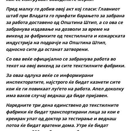
Пред малку го добив овој акт кој гласи: Главниот
штаб при Владата го прифати барањето за забрана
за работа доставено од Општина Штип, а со ова се
забранува издавање на дозволи за време на
викенд за фабриките од текстилната и кожарската
индустрија на подрачје на Општина Штип,
односно сите да останат затворени.
Со ова веќе официјално се забранува работа во
текот на овој викенд за сите текстилните фабрики.
За оваа одлука веќе се информирани
инспекторатите, најстрого ќе бидат казнети сите
кои ќе ги повикаат луѓето на работа. Апел доколку
има ваков случај веднаш да биде пријавен.
Наредните три дена единствено до текстилните
фабрики ќе бидат транспортирани лица за кои е
креиран упат од доктор за тестирање и веднаш
потоа ќе бидат вратени дома. Утре ќе бидат