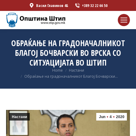
Васил Главинов 4Б
+389 32 22 66 50
ОБРАЌАЊЕ НА ГРАДОНАЧАЛНИКОТ
БЛАГОЈ БОЧВАРСКИ ВО ВРСКА СО
СИТУАЦИЈАТА ВО ШТИП
You are here:
Home
Настани
Обраќање на градоначалникот Благој Бочварски…
Настани
Jun
4
2020