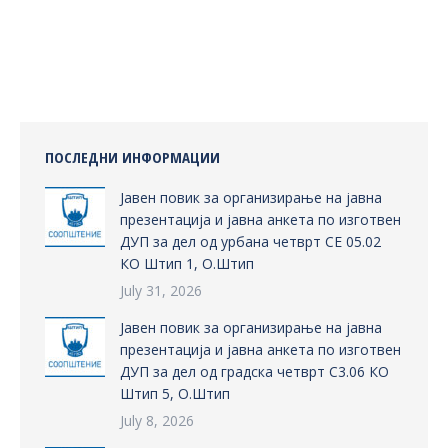
on
on
on
on
Facebook
X
Pinterest
LinkedIn
ПОСЛЕДНИ ИНФОРМАЦИИ
Јавен повик за организирање на јавна
презентација и јавна анкета по изготвен
ДУП за дел од урбана четврт СЕ 05.02
КО Штип 1, О.Штип
July 31, 2026
Јавен повик за организирање на јавна
презентација и јавна анкета по изготвен
ДУП за дел од градска четврт С3.06 КО
Штип 5, О.Штип
July 8, 2026