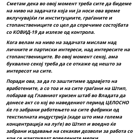
Сметам дека во овој момент треба сите да бидеме
на ниво на задачата која ни ја носи ова време
вклучувајќи ги институциите, граѓаните и
стопанствениците со цел да спречиме состојбата
со КОВИД-19 да излезе од контрола.
Кога велам на ниво на задачата мислам над
личните и партиски интереси, над интересите на
стопанствениците. Во овој момент секој, ама
буквално секој треба да се откаже од нешто за
интересот на сите.
Поради ова, за да го заштитиме здравјето на
вработените, а со тоа и на сите граѓани на Штип,
побарав од Главниот кризен штаб во Владата да
донесе акт со кој во наведениот период ЦЕЛОСНО
ќе го забрани работењето на сите фабрики од
текстилната индустрија (каде што има голема
концентрација на луѓе) во Штип и воедно ќе
забрани издавање на секакви дозволи за работа со
кои се изигруваат воведените мерки.