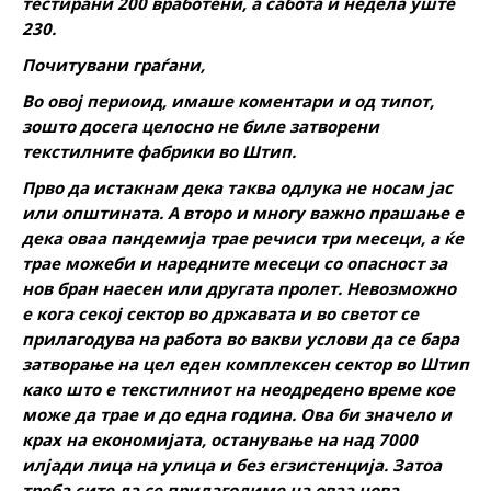
тестирани 200 вработени, а сабота и недела уште
230.
Почитувани граѓани,
Во овој периоид, имаше коментари и од типот,
зошто досега целосно не биле затворени
текстилните фабрики во Штип.
Прво да истакнам дека таква одлука не носам јас
или општината. А второ и многу важно прашање е
дека оваа пандемија трае речиси три месеци, а ќе
трае можеби и наредните месеци со опасност за
нов бран наесен или другата пролет. Невозможно
е кога секој сектор во државата и во светот се
прилагодува на работа во вакви услови да се бара
затворање на цел еден комплексен сектор во Штип
како што е текстилниот на неодредено време кое
може да трае и до една година. Ова би значело и
крах на економијата, останување на над 7000
илјади лица на улица и без егзистенција. Затоа
треба сите да се прилагодиме на оваа нова