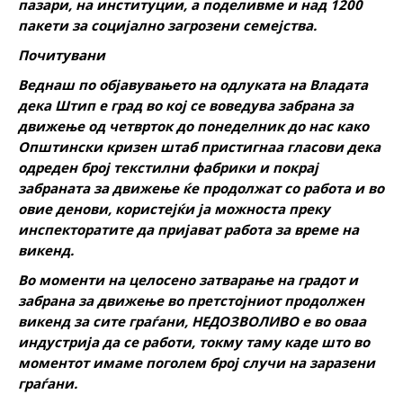
пазари, на институции, а поделивме и над 1200
пакети за социјално загрозени семејства.
Почитувани
Веднаш по објавувањето на одлуката на Владата
дека Штип е град во кој се воведува забрана за
движење од четврток до понеделник до нас како
Општински кризен штаб пристигнаа гласови дека
одреден број текстилни фабрики и покрај
забраната за движење ќе продолжат со работа и во
овие денови, користејќи ја можноста преку
инспекторатите да пријават работа за време на
викенд.
Во моменти на целосено затварање на градот и
забрана за движење во претстојниот продолжен
викенд за сите граѓани, НЕДОЗВОЛИВО е во оваа
индустрија да се работи, токму таму каде што во
моментот имаме поголем број случи на заразени
граѓани.