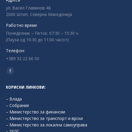
ул. Васил Главинов 4Б
2000 Штип, Северна Македонија
Работно време
Понеделник – Петок: 07:30 – 15:30 ч.
(Пауза од 10:30 до 11:00 часот)
Телефон:
+389 32 22 66 50
Find us on:
Facebook
page
КОРИСНИ ЛИНКОВИ:
opens
in
– Влада
new
– Собрание
– Министерство за финансии
window
– Министерство за транспорт и врски
– Министерство за локална самоуправа
– ЗЕЛС