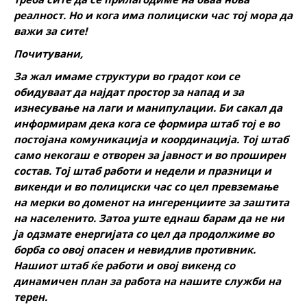
реалност. Но и кога има полициски час тој мора да
важи за сите!
Почитувани,
За жал имаме структури во градот кои се
обидуваат да најдат простор за напад и за
изнесување на лаги и манипулации. Би сакал да
информирам дека кога се формира штаб тој е во
постојана комуникација и координација. Тој штаб
само некогаш е отворен за јавност и во проширен
состав. Тој штаб работи и недели и празници и
викенди и во полициски час со цел превземање
на мерки во доменот на ингеренциите за заштита
на населенито. Затоа уште еднаш барам да не ни
ја одзмате енергијата со цел да продолжиме во
борба со овој опасен и невидлив противник.
Нашиот штаб ќе работи и овој викенд со
динамичен план за работа на нашите служби на
терен.