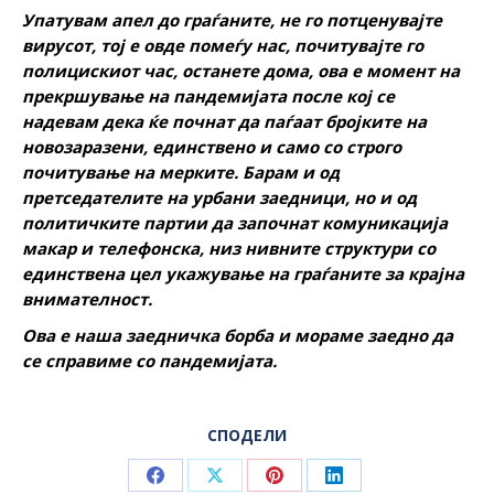
Упатувам апел до граѓаните, не го потценувајте
вирусот, тој е овде помеѓу нас, почитувајте го
полицискиот час, останете дома, ова е момент на
прекршување на пандемијата после кој се
надевам дека ќе почнат да паѓаат бројките на
новозаразени, единствено и само со строго
почитување на мерките. Барам и од
претседателите на урбани заедници, но и од
политичките партии да започнат комуникација
макар и телефонска, низ нивните структури со
единствена цел укажување на граѓаните за крајна
внимателност.
Ова е наша заедничка борба и мораме заедно да
се справиме со пандемијата.
СПОДЕЛИ
Share
Share
Share
Share