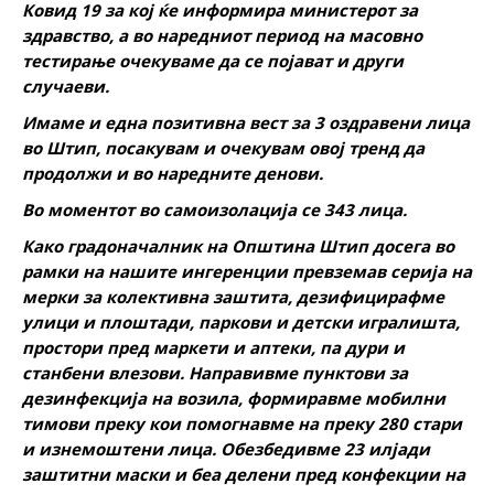
Ковид 19 за кој ќе информира министерот за
здравство, а во наредниот период на масовно
тестирање очекуваме да се појават и други
случаеви.
Имаме и една позитивна вест за 3 оздравени лица
во Штип, посакувам и очекувам овој тренд да
продолжи и во наредните денови.
Во моментот во самоизолација се 343 лица.
Како градоначалник на Општина Штип досега во
рамки на нашите ингеренции превземав серија на
мерки за колективна заштита, дезифицирафме
улици и плоштади, паркови и детски игралишта,
простори пред маркети и аптеки, па дури и
станбени влезови. Направивме пунктови за
дезинфекција на возила, формиравме мобилни
тимови преку кои помогнавме на преку 280 стари
и изнемоштени лица. Обезбедивме 23 илјади
заштитни маски и беа делени пред конфекции на