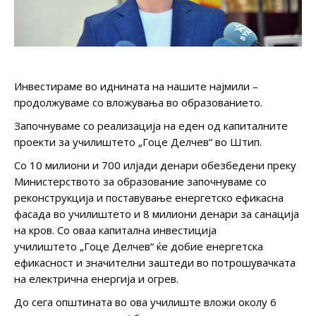
Инвестираме во иднината на нашите најмили –
продолжуваме со вложувања во образованието.
Започнуваме со реализација на еден од капиталните
проекти за училиштето „Гоце Делчев“ во Штип.
Со 10 милиони и 700 илјади денари обезбедени преку
Министерството за образование започнуваме со
реконструкција и поставување енергетско ефикасна
фасада во училиштето и 8 милиони денари за санација
на кров. Со оваа капитална инвестиција
училиштето „Гоце Делчев“ ќе добие енергетска
ефикасност и значителни заштеди во потрошувачката
на електрична енергија и огрев.
До сега општината во ова училиште вложи околу 6