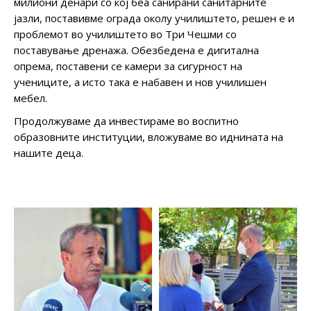
милиони денари со кој беа санирани санитарните
јазли, поставивме ограда околу училиштето, решен е и
проблемот во училиштето во Три Чешми со
поставување дренажа. Обезбедена е дигитална
опрема, поставени се камери за сигурност на
учениците, а исто така е набавен и нов училишен
мебел.
Продолжуваме да инвестираме во воспитно
образовните институции, вложуваме во иднината на
нашите деца.