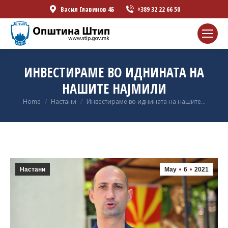
Васил Главинов 4Б
+389 32 22 66 50
ИНВЕСТИРАМЕ ВО ИДНИНАТА НА
НАШИТЕ НАЈМИЛИ
You are here:
Home
Настани
Инвестираме во иднината на нашите…
Настани
May
6
2021