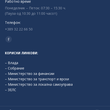
Работно време
Понеделник – Петок: 07:30 – 15:30 ч.
(Пауза од 10:30 до 11:00 часот)
Телефон:
+389 32 22 66 50
Find us on:
Facebook
page
КОРИСНИ ЛИНКОВИ:
opens
in
– Влада
new
– Собрание
– Министерство за финансии
window
– Министерство за транспорт и врски
– Министерство за локална самоуправа
– ЗЕЛС