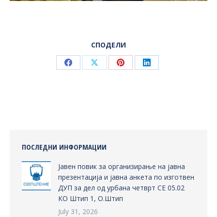
СПОДЕЛИ
Share
Share
Share
Share
on
on
on
on
Facebook
X
Pinterest
LinkedIn
ПОСЛЕДНИ ИНФОРМАЦИИ
Јавен повик за организирање на јавна
презентација и јавна анкета по изготвен
ДУП за дел од урбана четврт СЕ 05.02
КО Штип 1, О.Штип
July 31, 2026