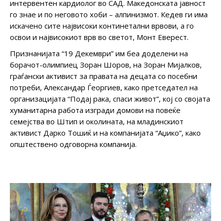
интервентен кардиолог во САД. Македонската јавност
го знае и по неговото хоби – алпинизмот. Кедев ги има
искачено сите највисоки континетални врвови, а го
освои и највисокиот врв во светот, Монт Еверест.
Признанијата “19 Декември” им беа доделени на
борачот-олимпиец Зоран Шоров, на Зоран Мијалков,
граѓански активист за правата на децата со посебни
потреби, Александар Ѓеоргиев, како претседател на
организацијата “Подај рака, спаси живот”, кој со својата
хуманитарна работа изгради домови на повеќе
семејства во Штип и околината, на младинскиот
активист Дарко Тошиќ и на компанијата “Аџико”, како
општествено одговорна компанија.