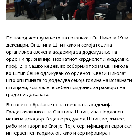
По повод чествувањето на празникот Св. Никола 19ти
декември, Општина Штип како и секоја година
организира свечена академија за доделување на
орден и признанија. Познатиот кардиолог и академик,
проф. д-р Сашко Кедев, во соборниот храм Св. Никола
во Штип беше одликуван со орденот “Свети Никола“
што општината го доделува секоја година на истакнати
штипјани, кои дале посебен придонес за развојот на
градот и државата.
Во своето обраќањето на свечената академија,
Градоначалникот на Општина Штип, Иван Јорданов
истакна дека д-р Кедев е родум од Штип, кој живее,
работи и твори во Скопје. Тој е сертифициран европски
интервентен кардиолог, како и сертифициран