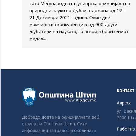
тата Меѓународната јуниорска олимпијада по
природни науки во Дубаи, одржана од 12 –
21 Декември 2021 година. Овие две
момчиња во конкуренција од 900 други
љубители на науката, го освоија бронзениот
медал.…
КОНТАКТ
Адреса
ул. Васи
Добредојдовте на официјалната веб
2000 Шти
страна на Општина Штип. Сите
Работно
информации за градот и околината