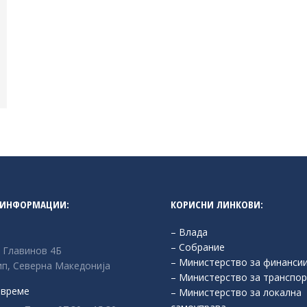
 ИНФОРМАЦИИ:
КОРИСНИ ЛИНКОВИ:
– Влада
– Собрание
л Главинов 4Б
– Министерство за финанси
п, Северна Македонија
– Министерство за транспор
 време
– Министерство за локална