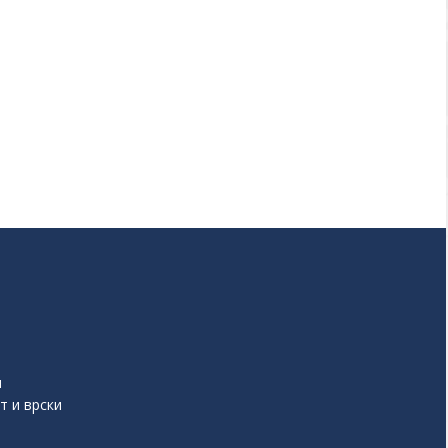
и
т и врски