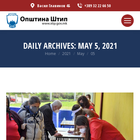
Васил Главинов 4Б
+389 32 22 66 50
DAILY ARCHIVES:
MAY 5, 2021
You are here:
Home
2021
May
05