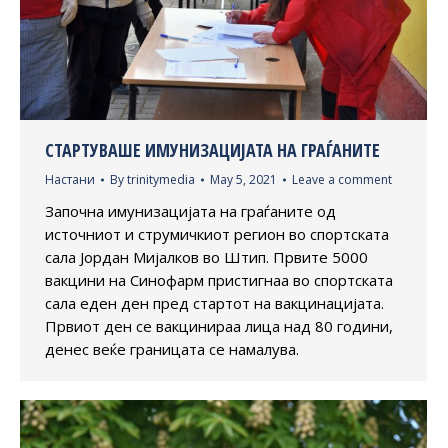
СТАРТУВАШЕ ИМУНИЗАЦИЈАТА НА ГРАЃАНИТЕ
Настани
By
trinitymedia
May 5, 2021
Leave a comment
Започна имунизацијата на граѓаните од
источниот и струмичкиот регион во спортската
сала Јордан Мијалков во Штип. Првите 5000
вакцини на Синофарм пристигнаа во спортската
сала еден ден пред стартот на вакцинацијата.
Првиот ден се вакцинираа лица над 80 години,
денес веќе границата се намалува.