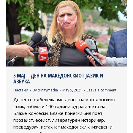
5 МАЈ – ДЕН НА МАКЕДОНСКИОТ ЈАЗИК И
АЗБУКА
Настани
By
trinitymedia
May 5, 2021
Leave a comment
Денес го одбележавме денот на македонскиот
јазик, азбука и 100 години од раѓањето на
Блаже Консески. Блаже Конески бил поет,
прозаист, есеист, литературен историчар,
преведувач, истакнат македонски книжевен и