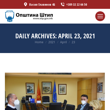
Васил Главинов 4Б
+389 32 22 66 50
DAILY ARCHIVES:
APRIL 23, 2021
You are here:
Home
2021
April
23