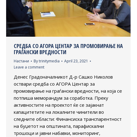
СРЕДБА СО АГОРА ЦЕНТАР ЗА ПРОМОВИРАЊЕ НА
ГРАЃАНСКИ ВРЕДНОСТИ
Настани
By
trinitymedia
April 23, 2021
Leave a comment
Денес Градоначалникот Д-р Сашко Николов
оствари средба со АГОРА Центар за
промовирање на граѓански вредности, на која се
потпиша меморандум за соработка. Преку
активностите на проектот ќе се зајакнат
капацитетите на локалните чинители во
следните области: Финансиска транспарентност
на буџетот на општината, парафискални
трошоци и јавни набавки, мониторинг,