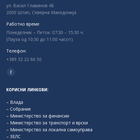
ул. Васил Главинов 4Б
2000 Штип, Северна Македонија
Работно време
Понеделник – Петок: 07:30 – 15:30 ч.
(Пауза од 10:30 до 11:00 часот)
Телефон:
+389 32 22 66 50
Find us on:
Facebook
page
КОРИСНИ ЛИНКОВИ:
opens
in
– Влада
new
– Собрание
– Министерство за финансии
window
– Министерство за транспорт и врски
– Министерство за локална самоуправа
– ЗЕЛС