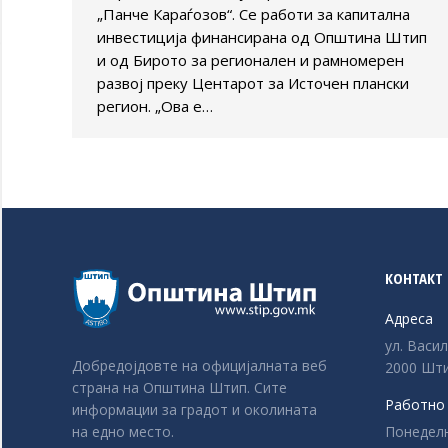
„Панче Караѓозов“. Се работи за капитална
инвестиција финансирана од Општина Штип
и од Бирото за регионален и рамномерен
развој преку Центарот за Источен плански
регион. „Ова е…
КОНТАКТ
Адреса
ул. Васи
Добредојдовте на официјалната веб
2000 Шти
страна на Општина Штип. Сите
Работно
информации за градот и околината
Понеделни
на едно место.