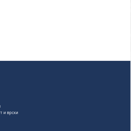
и
т и врски