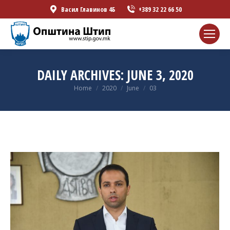
Васил Главинов 4Б
+389 32 22 66 50
DAILY ARCHIVES:
JUNE 3, 2020
You are here:
Home
2020
June
03