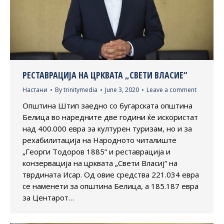
РЕСТАВРАЦИЈА НА ЦРКВАТА „СВЕТИ ВЛАСИЕ“
Настани
By
trinitymedia
June 3, 2020
Leave a comment
Општина Штип заедно со бугарската општина
Белица во наредните две години ќе искористат
над 400.000 евра за културен туризам, но и за
рехабилитација на Народното читалиште
„Георги Тодоров 1885“ и реставрација и
конзервација на црквата „Свети Власиј“ на
тврдината Исар. Од овие средства 221.034 евра
се наменети за општина Белица, а 185.187 евра
за Центарот…