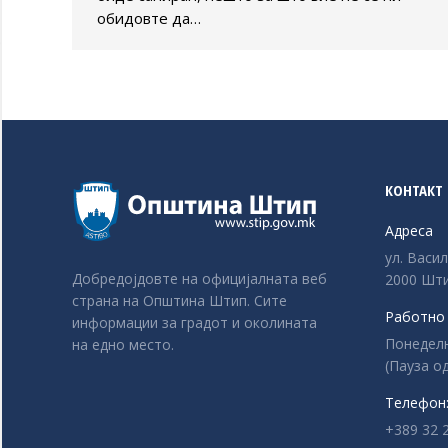
обидовте да…
КОНТАКТ
Адреса
ул. Васи
Добредојдовте на официјалната веб
2000 Шти
страна на Општина Штип. Сите
Работно
информации за градот и околината
Понеделни
на едно место.
(Пауза од
Телефон
+389 32 