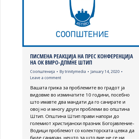
ПИСМЕНА РЕАКЦИЈА НА ПРЕС КОНФЕРЕНЦИЈА
НА ОК ВМРО-ДПМНЕ ШТИП
Соопштенија
By
trinitymedia
January 14, 2020
Leave a comment
Вашата грижа за проблемите во градот ја
видовме во изминатите 10 години, посебно
што имавте два мандати да го санирате и
овој но и многу други проблеми во општина
Штип. Општина Штип прави напори до
големиот христијански празник Богојавление-
Водици проблемот со колекторската цевка да
биде саниран, нешто за што вие не се ни