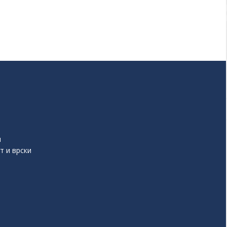
и
т и врски