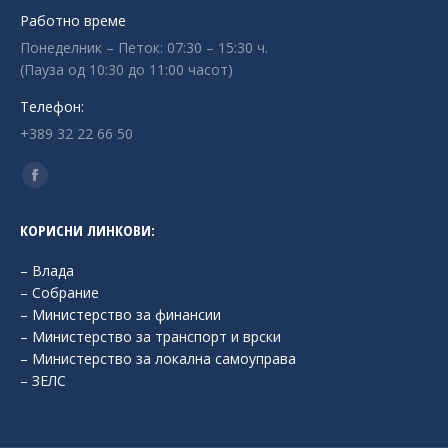
Работно време
Понеделник – Петок: 07:30 – 15:30 ч.
(Пауза од 10:30 до 11:00 часот)
Телефон:
+389 32 22 66 50
Find us on:
Facebook
page
КОРИСНИ ЛИНКОВИ:
opens
in
– Влада
new
– Собрание
– Министерство за финансии
window
– Министерство за транспорт и врски
– Министерство за локална самоуправа
– ЗЕЛС