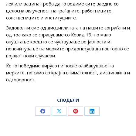
лек или вацина треба да го водиме сите заедно со
целосна вклученост на граѓаните, работниците,
сопствениците и институциите.
Задоволни сме од дисциплината на нашите сограѓани и
од тоа како се справуваме со Ковид 19, но мало
опуштање коешто се чуствуваше во јавноста и
непочитување на мерките придонесува да повторно се
појават нови случаеви.
Ќе го победиме вирусот и после олабавување на
мерките, но само со крајна внимателност, дисциплина и
одговорност.
СПОДЕЛИ
Share
Share
Share
Share
on
on
on
on
Facebook
X
Pinterest
LinkedIn