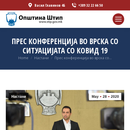
Васил Главинов 4Б
+389 32 22 66 50
ПРЕС КОНФЕРЕНЦИЈА ВО ВРСКА СО
СИТУАЦИЈАТА СО КОВИД 19
You are here:
Home
Настани
Прес конференција во врска со…
Настани
May
28
2020