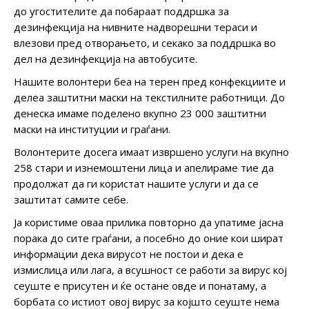
до угостителите да побараат поддршка за
дезинфекција на нивните надворешни тераси и
влезови пред отворањето, и секако за поддршка во
дел на дезинфекција на автобусите.
Нашите волонтери беа на терен пред конфекциите и
делеа заштитни маски на текстилните работници. До
денеска имаме поделено вкупно 23 000 заштитни
маски на институции и граѓани.
Волонтерите досега имаат извршено услуги на вкупно
258 стари и изнемоштени лица и апелираме тие да
продолжат да ги користат нашите услуги и да се
заштитат самите себе.
Ја користиме оваа прилика повторно да упатиме јасна
порака до сите граѓани, а посебно до оние кои шират
информации дека вирусот не постои и дека е
измислица или лага, а всушност се работи за вирус кој
сеуште е присутен и ќе остане овде и понатаму, а
борбата со истиот овој вирус за којшто сеуште нема