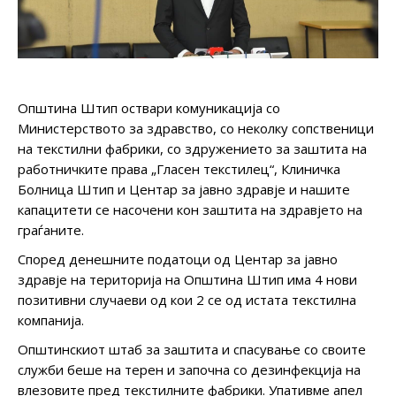
Општина Штип оствари комуникација со
Министерството за здравство, со неколку сопственици
на текстилни фабрики, со здружението за заштита на
работничките права „Гласен текстилец“, Клиничка
Болница Штип и Центар за јавно здравје и нашите
капацитети се насочени кон заштита на здравјето на
граѓаните.
Според денешните податоци од Центар за јавно
здравје на територија на Општина Штип има 4 нови
позитивни случаеви од кои 2 се од истата текстилна
компанија.
Општинскиот штаб за заштита и спасување со своите
служби беше на терен и започна со дезинфекција на
влезовите пред текстилните фабрики. Упативме апел