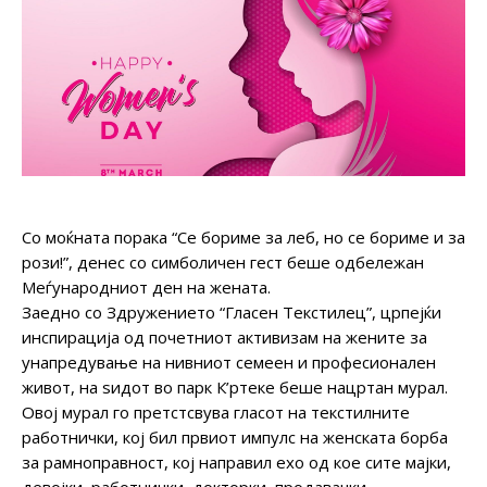
Со моќната порака “Се бориме за леб, но се бориме и за
рози!”, денес со симболичен гест беше одбележан
Меѓународниот ден на жената.
Заедно со Здружението “Гласен Текстилец”, црпејќи
инспирација од почетниот активизам на жените за
унапредување на нивниот семеен и професионален
живот, на ѕидот во парк К’ртеке беше нацртан мурал.
Овој мурал го претстсвува гласот на текстилните
работнички, кој бил првиот импулс на женската борба
за рамноправност, кој направил ехо од кое сите мајки,