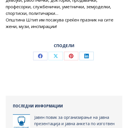
девојки, работнички, докторки, продавачки,
професорки, службенички, уметнички, земјоделки,
спортиски, политичарки…
Општина Штип им посакува среќен празник на сите
жени, музи, инспирации!
СПОДЕЛИ
Share
Share
Share
Share
on
on
on
on
Facebook
X
Pinterest
LinkedIn
ПОСЛЕДНИ ИНФОРМАЦИИ
Јавен повик за организирање на јавна
презентација и јавна анкета по изготвен