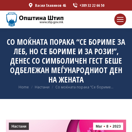
Васил Главинов 4Б
+389 32 22 66 50
СО МОЌНАТА ПОРАКА “СЕ БОРИМЕ ЗА
ЛЕБ, НО СЕ БОРИМЕ И ЗА РОЗИ!”,
ДЕНЕС СО СИМБОЛИЧЕН ГЕСТ БЕШЕ
ОДБЕЛЕЖАН МЕЃУНАРОДНИОТ ДЕН
НА ЖЕНАТА
You are here:
Home
Настани
Со моќната порака “Се бориме…
Настани
Mar
8
2023