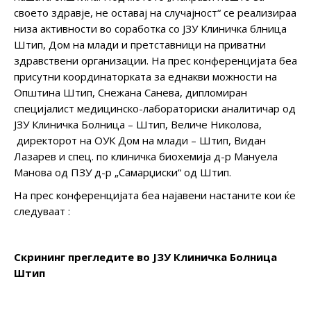
своето здравје, не оставај на случајност“ се реализираа
низа активности во соработка со ЈЗУ Клиничка блница
Штип, Дом на млади и претставници на приватни
здравствени организации. На прес конференцијата беа
присутни координаторката за еднакви можности на
Општина Штип, Снежана Санева, дипломиран
специјалист медицинско-лабораториски аналитичар од
ЈЗУ Клиничка Болница – Штип, Величе Николова,
директорот на ОУК Дом на млади – Штип, Видан
Лазарев и спец. по клиничка биохемија д-р Мануела
Манова од ПЗУ д-р „Самарџиски“ од Штип.
На прес конференцијата беа најавени настаните кои ќе
следуваат :
Скрининг прегледите во ЈЗУ Клиничка Болница
Штип