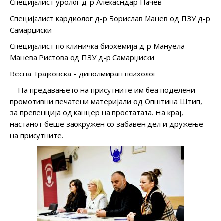
Специјалист уролог д-р Алекасндар Начев
Специјалист кардиолог д-р Борислав Манев од ПЗУ д-р
Самарџиски
Специјалист по клиничка биохемија д-р Мануела
Манева Ристова од ПЗУ д-р Самарџиски
Весна Трајковска – диполмиран психолог
На предавањето на присутните им беа поделени
промотивни печатени материјали од Општина Штип,
за превенција од канцер на простатата. На крај,
настанот беше заокружен со забавен дел и дружење
на присутните.