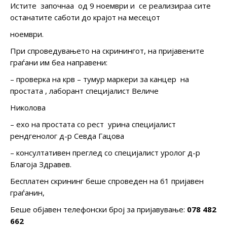
Истите започнаа од 9 ноември и се реализираа сите
останатите саботи до крајот на месецот
ноември.
При спроведувањето на скринингот, на пријавените
граѓани им беа направени:
– проверка на крв – тумур маркери за канцер на
простата , лаборант специјалист Величе
Николова
– ехо на простата со рест урина специјалист
рендгенолог д-р Севда Гацова
– консултативен преглед со специјалист уролог д-р
Благоја Здравев.
Бесплатен скрининг беше спроведен на 61 пријавен
граѓанин,
Беше објавен телефонски број за пријавување:
078 482
662