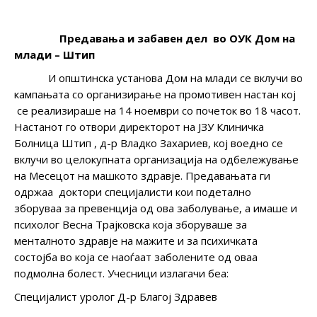
Предавања и забавен дел во ОУК Дом на
млади – Штип
И општинска установа Дом на млади се вклучи во
кампањата со организирање на промотивен настан кој
се реализираше на 14 ноември со почеток во 18 часот.
Настанот го отвори директорот на ЈЗУ Клиничка
Болница Штип , д-р Владко Захариев, кој воедно се
вклучи во целокупната организација на одбележување
на Месецот на машкото здравје. Предавањата ги
одржаа доктори специјалисти кои подетално
зборуваа за превенција од ова заболување, а имаше и
психолог Весна Трајковска која зборуваше за
менталното здравје на мажите и за психичката
состојба во која се наоѓаат заболените од оваа
подмолна болест. Учесници излагачи беа:
Специјалист уролог Д-р Благој Здравев