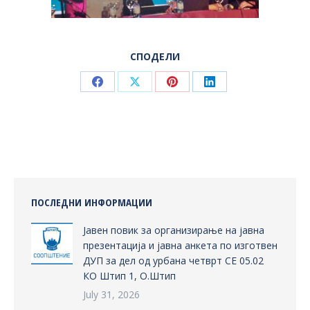
СПОДЕЛИ
Share
Share
Share
Share
on
on
on
on
Facebook
X
Pinterest
LinkedIn
ПОСЛЕДНИ ИНФОРМАЦИИ
Јавен повик за организирање на јавна
презентација и јавна анкета по изготвен
ДУП за дел од урбана четврт СЕ 05.02
КО Штип 1, О.Штип
July 31, 2026