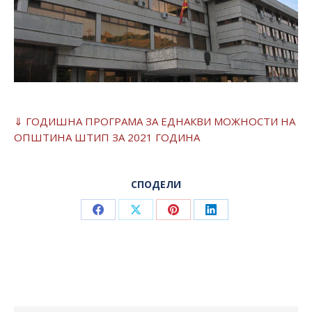
⇓ ГОДИШНА ПРОГРАМА ЗА ЕДНАКВИ МОЖНОСТИ НА
ОПШТИНА ШТИП ЗА 2021 ГОДИНА
СПОДЕЛИ
Share
Share
Share
Share
on
on
on
on
Facebook
X
Pinterest
LinkedIn