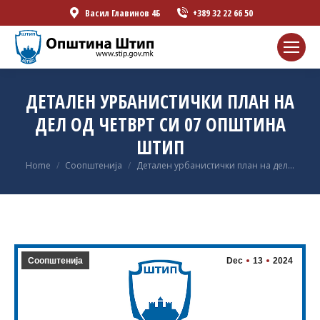
Васил Главинов 4Б
+389 32 22 66 50
ДЕТАЛЕН УРБАНИСТИЧКИ ПЛАН НА
ДЕЛ ОД ЧЕТВРТ СИ 07 ОПШТИНА
ШТИП
You are here:
Home
Соопштенија
Детален урбанистички план на дел…
Соопштенија
Dec
13
2024