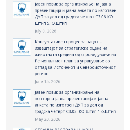
Јавен повик за организирање на јавна
презентација и јавна анкета по изготвен
ДУП за дел од градска четврт С3.06 КО
Штип 5, О.Штип
July 8, 2026
Консултативен процес за нацрт –
извештајот за стратегиска оцена на
животната средина од спроведување на
Регионалниот план за управување со
отпад за Источниот и Североисточниот
регион
June 15, 2026
Јавен повик за организирање на
повторна јавна презентација и јавна
анкета по изготвен ДУП за дел од
градска четврт С3.03. КО Штип 1 о.Штип
May 20, 2026
СТРУЧНА РАСПРАВА И ЈАВНА