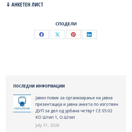
⇓ АНКЕТЕН ЛИСТ
СПОДЕЛИ
Share
Share
Share
Share
on
on
on
on
Facebook
X
Pinterest
LinkedIn
ПОСЛЕДНИ ИНФОРМАЦИИ
Јавен повик за организирање на јавна
презентација и јавна анкета по изготвен
ДУП за дел од урбана четврт СЕ 05.02
КО Штип 1, О.Штип
July 31, 2026