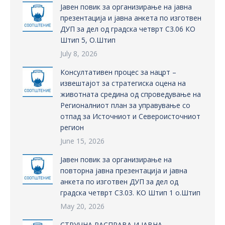
Јавен повик за организирање на јавна
презентација и јавна анкета по изготвен
ДУП за дел од градска четврт С3.06 КО
Штип 5, О.Штип
July 8, 2026
Консултативен процес за нацрт –
извештајот за стратегиска оцена на
животната средина од спроведување на
Регионалниот план за управување со
отпад за Источниот и Североисточниот
регион
June 15, 2026
Јавен повик за организирање на
повторна јавна презентација и јавна
анкета по изготвен ДУП за дел од
градска четврт С3.03. КО Штип 1 о.Штип
May 20, 2026
СТРУЧНА РАСПРАВА И ЈАВНА