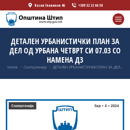
Васил Главинов 4Б
+389 32 22 66 50
ДЕТАЛЕН УРБАНИСТИЧКИ ПЛАН ЗА
ДЕЛ ОД УРБАНА ЧЕТВРТ СИ 07.03 СО
НАМЕНА Д3
You are here:
Home
Соопштенија
ДЕТАЛЕН УРБАНИСТИЧКИ ПЛАН ЗА ДЕЛ…
Соопштенија
Sep
4
2024