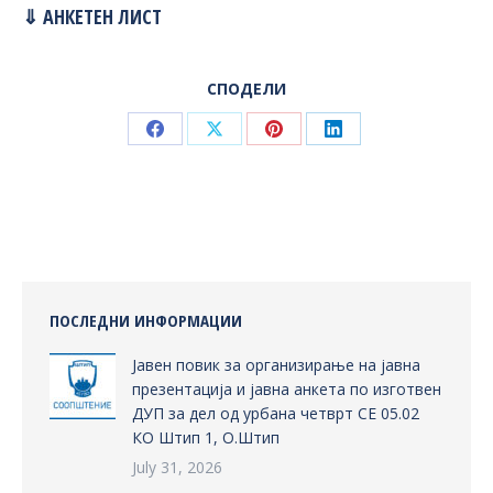
⇓ АНКЕТЕН ЛИСТ
СПОДЕЛИ
Share
Share
Share
Share
on
on
on
on
Facebook
X
Pinterest
LinkedIn
ПОСЛЕДНИ ИНФОРМАЦИИ
Јавен повик за организирање на јавна
презентација и јавна анкета по изготвен
ДУП за дел од урбана четврт СЕ 05.02
КО Штип 1, О.Штип
July 31, 2026