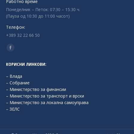
Работно време
Понеделник – Петок: 07:30 – 15:30 ч.
(Пауза од 10:30 до 11:00 часот)
Телефон:
+389 32 22 66 50
Find us on:
Facebook
page
КОРИСНИ ЛИНКОВИ:
opens
in
– Влада
new
– Собрание
– Министерство за финансии
window
– Министерство за транспорт и врски
– Министерство за локална самоуправа
– ЗЕЛС