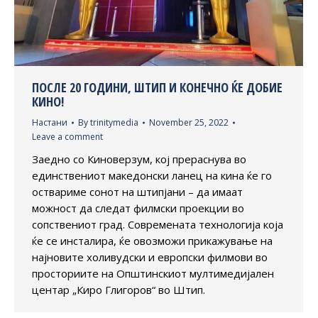
ПОСЛЕ 20 ГОДИНИ, ШТИП И КОНЕЧНО ЌЕ ДОБИЕ
КИНО!
Настани
By
trinitymedia
November 25, 2022
Leave a comment
Заедно со Киноверзум, кој прераснува во
единствениот македонски ланец на кина ќе го
оствариме сонот на штипјани – да имаат
можност да следат филмски проекции во
сопствениот град. Современата технологија која
ќе се инсталира, ќе овозможи прикажување на
најновите холивудски и европски филмови во
просториите на Општинскиот мултимедијален
центар „Киро Глигоров“ во Штип.