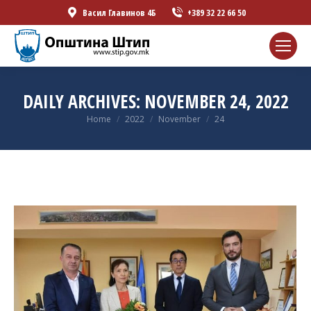
Васил Главинов 4Б
+389 32 22 66 50
DAILY ARCHIVES:
NOVEMBER 24, 2022
You are here:
Home
2022
November
24