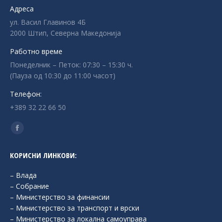
Адреса
ул. Васил Главинов 4Б
2000 Штип, Северна Македонија
Работно време
Понеделник – Петок: 07:30 – 15:30 ч.
(Пауза од 10:30 до 11:00 часот)
Телефон:
+389 32 22 66 50
Find us on:
Facebook
page
КОРИСНИ ЛИНКОВИ:
opens
in
– Влада
new
– Собрание
– Министерство за финансии
window
– Министерство за транспорт и врски
– Министерство за локална самоуправа