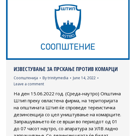
ИЗВЕСТУВАЊЕ ЗА ПРСКАЊЕ ПРОТИВ КОМАРЦИ
Соопштенија
By
trinitymedia
June 14, 2022
Leave a comment
На ден 15.06.2022 год. (Среда-наутро) Општина
Штип преку овластена фирма, на територијата
на општината Штип ќе спроведе тереистичка
дезинсекција со цел уништување на комарците.
Запрашувањето ќе се врши во периодот од 01
до 07 часот наутро, со апаратура за УЛВ ладно
запрашување. Со дезинсекцијата ќе бидат