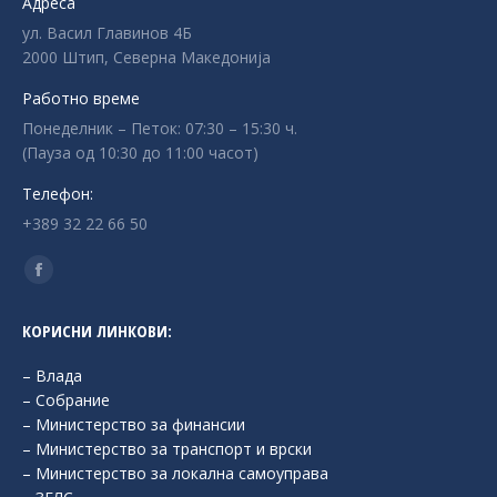
Адреса
ул. Васил Главинов 4Б
2000 Штип, Северна Македонија
Работно време
Понеделник – Петок: 07:30 – 15:30 ч.
(Пауза од 10:30 до 11:00 часот)
Телефон:
+389 32 22 66 50
Find us on:
Facebook
page
КОРИСНИ ЛИНКОВИ:
opens
in
– Влада
new
– Собрание
– Министерство за финансии
window
– Министерство за транспорт и врски
– Министерство за локална самоуправа