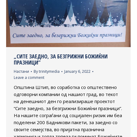
„СИТЕ ЗАЕДНО, ЗА БЕЗГРИЖНИ БОЖИЌНИ
ПРАЗНИЦИ”
Настани
By
trinitymedia
January 6, 2022
Leave a comment
Општина Штип, во соработка со општествено
одговорни компании од нашиот град, во текот
на денешниот ден го реализираше проектот
“Сите заедно, за безгрижни Божиќни празници”.
На нашите сограѓани од социјален ризик им беа
поделени 200 Бадникови пакети, за заедно со
своите семејства, во пријатна празнична
хармонија и топла трпеза ги поминат Божиќните