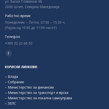
ул. Васил Главинов 4Б
2000 Штип, Северна Македонија
Работно време
Понеделник – Петок: 07:30 – 15:30 ч.
(Пауза од 10:30 до 11:00 часот)
Телефон:
+389 32 22 66 50
Find us on:
Facebook
page
КОРИСНИ ЛИНКОВИ:
opens
in
– Влада
new
– Собрание
– Министерство за финансии
window
– Министерство за транспорт и врски
– Министерство за локална самоуправа
– ЗЕЛС