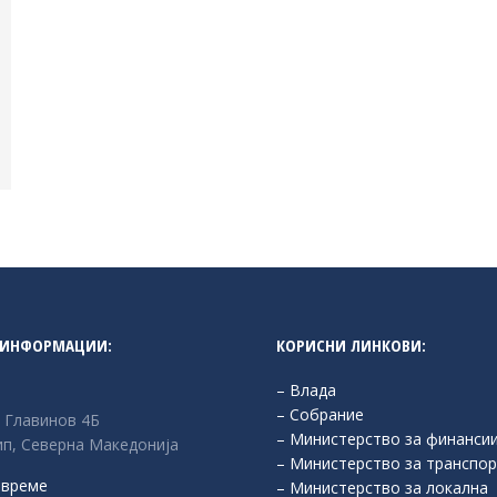
 ИНФОРМАЦИИ:
КОРИСНИ ЛИНКОВИ:
– Влада
– Собрание
л Главинов 4Б
– Министерство за финанси
п, Северна Македонија
– Министерство за транспор
 време
– Министерство за локална