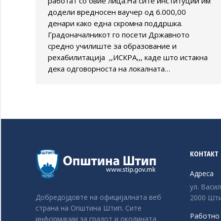
работат со овие лица.На сите институции им
додели вредносен ваучер од 6.000,00
денари како една скромна поддршка.
Градоначалникот го посети Државното
средно училиште за образование и
рехабилитација ,,ИСКРА,,, каде што истакна
дека одговорноста на локалната…
КОНТАКТ
Адреса
ул. Васи
Добредојдовте на официјалната веб
2000 Шти
страна на Општина Штип. Сите
Работно
информации за градот и околината