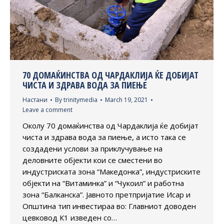
70 ДОМАЌИНСТВА ОД ЧАРДАКЛИЈА ЌЕ ДОБИЈАТ
ЧИСТА И ЗДРАВА ВОДА ЗА ПИЕЊЕ
Настани
By
trinitymedia
March 19, 2021
Leave a comment
Околу 70 домаќинства од Чардаклија ќе добијат
чиста и здрава вода за пиење, а исто така се
создадени услови за приклучување на
деловните објекти кои се сместени во
индустриската зона “Македонка”, индустриските
објекти на “Витаминка” и “Чукоил” и работна
зона “Балканска”. Јавното претпријатие Исар и
Општина тип инвестираа во: Главниот доводен
цевковод К1 изведен со…