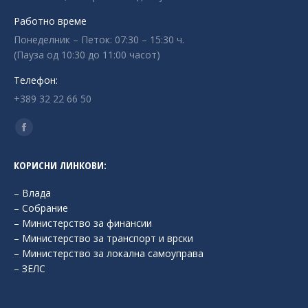
Работно време
Понеделник – Петок: 07:30 – 15:30 ч.
(Пауза од 10:30 до 11:00 часот)
Телефон:
+389 32 22 66 50
Find us on:
Facebook
page
КОРИСНИ ЛИНКОВИ:
opens
in
– Влада
new
– Собрание
– Министерство за финансии
window
– Министерство за транспорт и врски
– Министерство за локална самоуправа
– ЗЕЛС