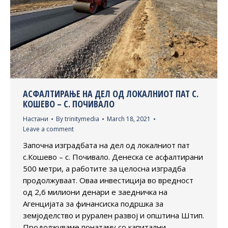
АСФАЛТИРАЊЕ НА ДЕЛ ОД ЛОКАЛНИОТ ПАТ С.
КОШЕВО – С. ПОЧИВАЛО
Настани
By
trinitymedia
March 18, 2021
Leave a comment
Започна изградбата на дел од локалниот пат
с.Кошево – с. Почивало. Денеска се асфалтирани
500 метри, а работите за целосна изградба
продолжуваат. Оваа инвестиција во вредност
од 2,6 милиони денари е заедничка на
Агенцијата за финансиска подршка за
земјоделство и рурален развој и општина Штип.
Продолжуваме понатаму со капитални