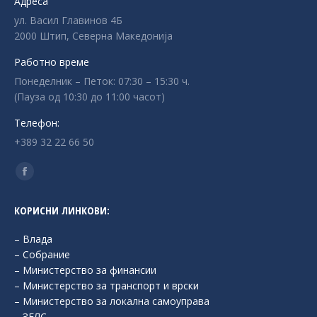
Адреса
ул. Васил Главинов 4Б
2000 Штип, Северна Македонија
Работно време
Понеделник – Петок: 07:30 – 15:30 ч.
(Пауза од 10:30 до 11:00 часот)
Телефон:
+389 32 22 66 50
Find us on:
Facebook
page
КОРИСНИ ЛИНКОВИ:
opens
in
– Влада
new
– Собрание
– Министерство за финансии
window
– Министерство за транспорт и врски
– Министерство за локална самоуправа
– ЗЕЛС