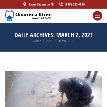
Васил Главинов 4Б
+389 32 22 66 50
DAILY ARCHIVES:
MARCH 2, 2021
You are here:
Home
2021
March
02