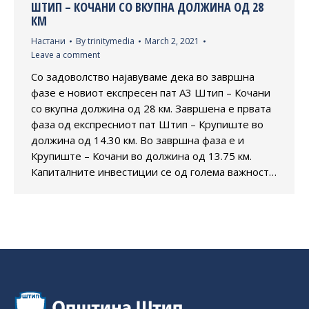
ШТИП – КОЧАНИ СО ВКУПНА ДОЛЖИНА ОД 28
КМ
Настани
By
trinitymedia
March 2, 2021
Leave a comment
Со задоволство најавуваме дека во завршна
фазе е новиот експресен пат А3 Штип – Кочани
со вкупна должина од 28 км. Завршена е првата
фаза од експресниот пат Штип – Крупиште во
должина од 14.30 км. Во завршна фаза е и
Крупиште – Кочани во должина од 13.75 км.
Капиталните инвестиции се од голема важност…