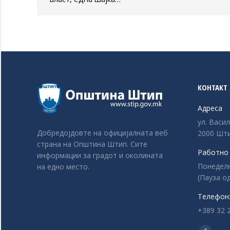
КОНТАКТ
Адреса
ул. Васи
Добредојдовте на официјалната веб
2000 Шти
страна на Општина Штип. Сите
Работно
информации за градот и околината
Понеделни
на едно место.
(Пауза од
Телефон
+389 32 
Find us o