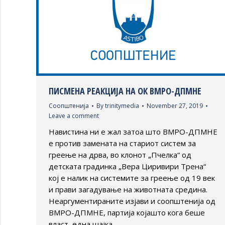
ПИСМЕНА РЕАКЦИЈА НА ОК ВМРО-ДПМНЕ
Соопштенија
By
trinitymedia
November 27, 2019
Leave a comment
Навистина ни е жал затоа што ВМРО-ДПМНЕ
е против замената на стариот систем за
греење на дрва, во клонот „Пчелка“ од
детската градинка „Вера Циривири Трена“
кој е налик на системите за греење од 19 век
и прави загадување на животната средина.
Неаргументираните изјави и соопштенија од
ВМРО-ДПМНЕ, партија којашто кога беше
власт, една шајка…