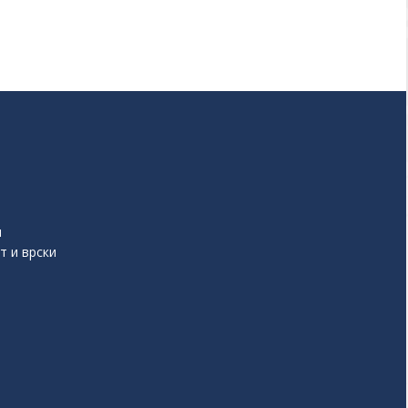
и
т и врски