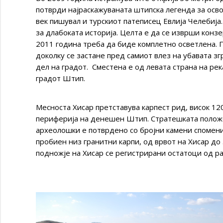
потврди најраскажуваната штипска легенда за освој
век пишувал и турскиот патеписец Евлија Челебиј
за длабоката историја. Целта е да се изврши конзе
2011 година треба да биде комплетно осветлена. 
доколку се застане пред самиот влез на убавата з
дел на градот. Сместена е од левата страна на рек
градот Штип.
Месноста Хисар претставува карпест рид, висок 12
периферија на денешен Штип. Стратешката положб
археолошки е потврдено со бројни камени спомениц
пробиен низ гранитни карпи, од врвот на Хисар до
подножје на Хисар се регистрирани остатоци од ран