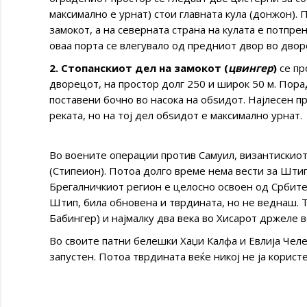
максимално е урнат) стои главната кула (донжон). П
замокот, а на северната страна на кулата е потпре
оваа порта се влегувало од предниот двор во дворо
2. Стопанскиот дел на замокот (
цвингер
)
се пр
дворецот, на простор долг 250 и широк 50 м. Порад
поставени бочно во насока на обѕидот. Најлесен пр
реката, но на тој дел обѕидот е максимално урнат.
Во воените операции против Самуил, византискиот
(Стипеион). Потоа долго време нема вести за Штип
Брегалничкиот регион е целосно освоен од Србите
Штип, била обновена и тврдината, но не веднаш. 
Бабингер) и најмалку два века во Хисарот држеле в
Во своите патни белешки Хаџи Калфа и Евлија Челе
запустен. Потоа тврдината веќе никој не ја користе