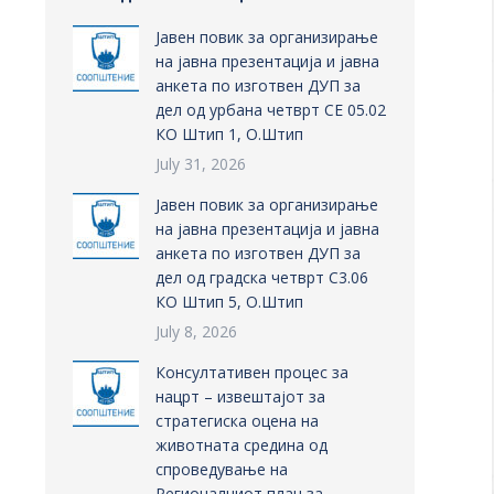
Јавен повик за организирање
на јавна презентација и јавна
анкета по изготвен ДУП за
дел од урбана четврт СЕ 05.02
КО Штип 1, О.Штип
July 31, 2026
Јавен повик за организирање
на јавна презентација и јавна
анкета по изготвен ДУП за
дел од градска четврт С3.06
КО Штип 5, О.Штип
July 8, 2026
Консултативен процес за
нацрт – извештајот за
стратегиска оцена на
животната средина од
спроведување на
Регионалниот план за