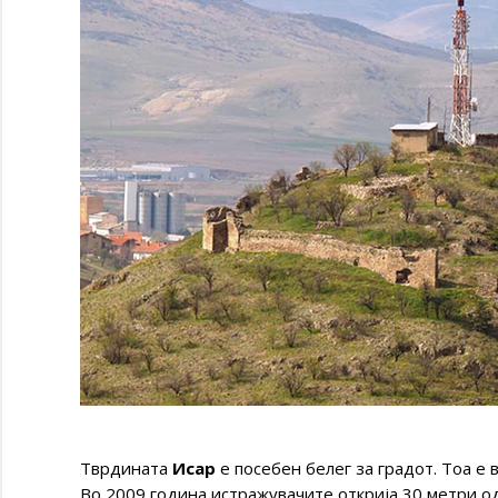
Тврдината
Исар
е посебен белег за градот. Тоа е
Во 2009 година истражувачите открија 30 метри од