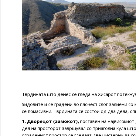
Тврдината што денес се гледа на Хисарот потекнув
Ѕидовите и се градени во плочест слог залиени со 
се помасивни. Тврдината се состои од два дела, оп
1. Дворецот (замокот),
поставен на највисокиот 
дел на просторот завршувал со триаголна кула што
оградениот простор се гледаат две цистерни за с