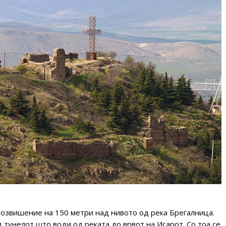
 возвишение на 150 метри над нивото од река Брегалница.
 тунелот што води од реката до врвот на Исарот. Со тоа се