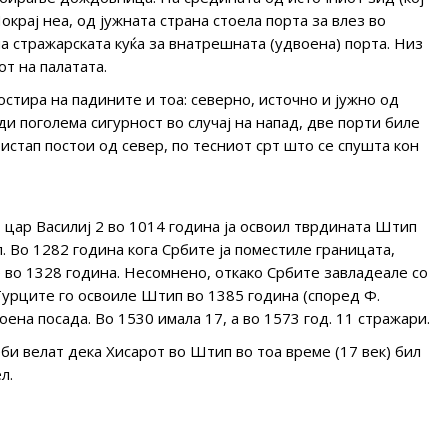
окрај неа, од јужната страна стоела порта за влез во
на стражарската куќа за внатрешната (удвоена) порта. Низ
т на палатата.
остира на падините и тоа: северно, источно и јужно од
и поголема сигурност во случај на напад, две порти биле
истап постои од север, по тесниот срт што се спушта кон
 цар Василиј 2 во 1014 година ја освоил тврдината Штип
. Во 1282 година кога Србите ја поместиле границата,
 во 1328 година. Несомнено, откако Србите завладеале со
Турците го освоиле Штип во 1385 година (според Ф.
оена посада. Во 1530 имала 17, а во 1573 год. 11 стражари.
би велат дека Хисарот во Штип во тоа време (17 век) бил
л.