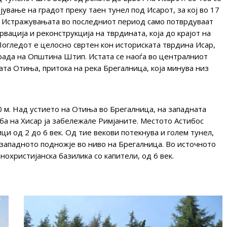
ување на градот преку таен тунел под Исарот, за кој во 17
а. Истражувањата во последниот период само потврдуваат
рвација и реконструкција на тврдината, која до крајот на
Погледот е целосно свртен кон историската тврдина Исар,
града на Општина Штип. Истата се наоѓа во централниот
ата Отиња, притока на река Брегалница, која минува низ
0 м. Над устието на Отиња во Брегалница, на западната
а на Хисар ја забележале Римјаните. Местото Астибос
и од 2 до 6 век. Од тие векови потекнува и голем тунел,
 западното подножје во ниво на Брегалница. Во источното
охристијанска базилика со капители, од 6 век.