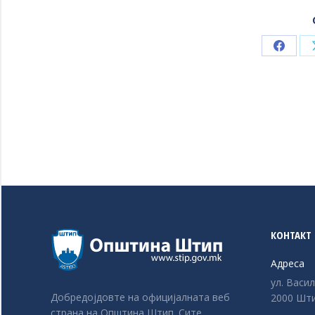
Share
on
Faceb
КОНТАКТ
Адреса
ул. Васи
Добредојдовте на официјалната веб
2000 Шти
страна на Општина Штип. Сите