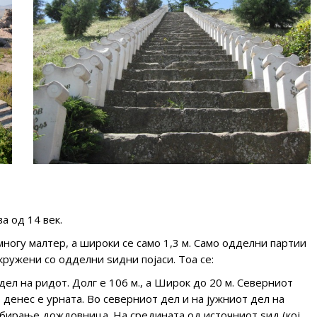
а од 14 век.
многу малтер, а широки се само 1,3 м. Само одделни партии
кружени со одделни ѕидни појаси. Тоа се:
дел на ридот. Долг е 106 м., а Широк до 20 м. Северниот
 денес е урната. Во северниот дел и на јужниот дел на
обирање дождовница. На средината од источниот ѕид (кој