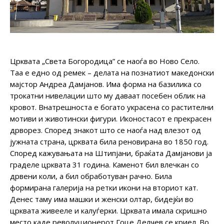
Црквата „Света Богородица” се наоѓа во Ново Село.
Таа е едно од ремек – делата на познатиот македонски
мајстор Андреа Дамјанов. Има форма на базилика со
трокатни нивелации што му даваат посебен облик на
кровот. Внатрешноста е богато украсена со растителни
мотиви и животински фигури. Иконостасот е прекрасен
дрворез. Според знакот што се наоѓа над влезот од
јужната страна, црквата била реновирана во 1850 год.
Според кажувањата на Штипјани, браќата Дамјанови ја
граделе црквата 31 година. Каменот бил влечкан со
дрвени коли, а бил обработуван рачно. Била
формирана галерија на ретки икони на вториот кат.
Денес таму има машки и женски олтар, бидејќи во
црквата живееле и калуѓерки. Црквата имала скришно
место каде револуционерот Гоце Делчев се криел. Во