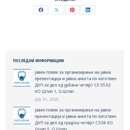
Share
Share
Share
Share
on
on
on
on
Facebook
X
Pinterest
LinkedIn
ПОСЛЕДНИ ИНФОРМАЦИИ
Јавен повик за организирање на јавна
презентација и јавна анкета по изготвен
ДУП за дел од урбана четврт СЕ 05.02
КО Штип 1, О.Штип
July 31, 2026
Јавен повик за организирање на јавна
презентација и јавна анкета по изготвен
ДУП за дел од градска четврт С3.06 КО
Штип 5, О.Штип