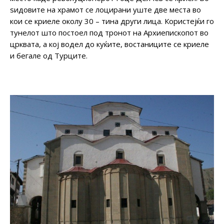
ѕидовите на храмот се лоцирани уште две места во
кои се криеле околу 30 – тина други лица. Користејќи го
тунелот што постоел под тронот на Архиепископот во
црквата, а кој водел до куќите, востаниците се криеле
и бегале од Турците.