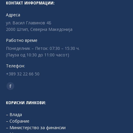
КОНТАКТ ИНФОРМАЦИИ:
Адреса
ул. Васил Главинов 4Б
2000 Штип, Северна Македонија
Работно време
Понеделник – Петок: 07:30 – 15:30 ч.
(Пауза од 10:30 до 11:00 часот)
Телефон:
+389 32 22 66 50
Find us on:
Facebook
page
КОРИСНИ ЛИНКОВИ:
opens
in
– Влада
new
– Собрание
– Министерство за финансии
window