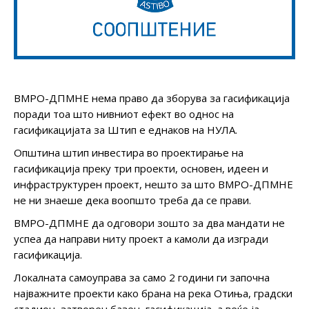
ВМРО-ДПМНЕ нема право да зборува за гасификација
поради тоа што нивниот ефект во однос на
гасификацијата за Штип е еднаков на НУЛА.
Општина штип инвестира во проектирање на
гасификација преку три проекти, основен, идеен и
инфраструктурен проект, нешто за што ВМРО-ДПМНЕ
не ни знаеше дека воопшто треба да се прави.
ВМРО-ДПМНЕ да одговори зошто за два мандати не
успеа да направи ниту проект а камоли да изгради
гасификација.
Локалната самоуправа за само 2 години ги започна
најважните проекти како брана на река Отиња, градски
стадион, затворен базен, гасификација, а веќе ја