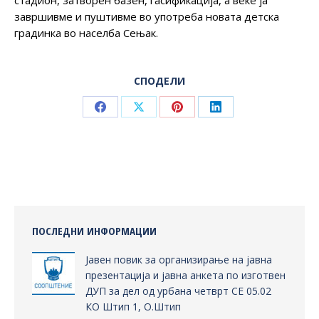
завршивме и пуштивме во употреба новата детска
градинка во населба Сењак.
СПОДЕЛИ
Share
Share
Share
Share
on
on
on
on
Facebook
X
Pinterest
LinkedIn
ПОСЛЕДНИ ИНФОРМАЦИИ
Јавен повик за организирање на јавна
презентација и јавна анкета по изготвен
ДУП за дел од урбана четврт СЕ 05.02
КО Штип 1, О.Штип