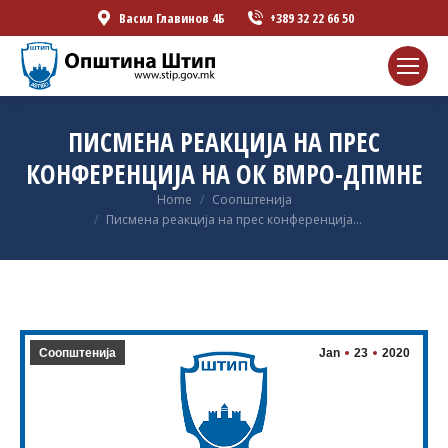
Васил Главинов 4Б
+389 32 22 66 50
ПИСМЕНА РЕАКЦИЈА НА ПРЕС
КОНФЕРЕНЦИЈА НА ОК ВМРО-ДПМНЕ
You are here:
Home
Соопштенија
Писмена реакција на прес конференција…
Соопштенија
Jan
23
2020