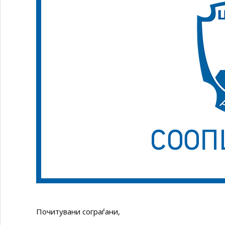
Почитувани сограѓани,