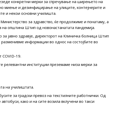
езеде конкретни мерки за спречување на ширењето на
но миење и дезинфицирање на улиците, контејнерите и
ите и некои основни училишта.
а Министерство за здравство, ќе продолжиме и понатаму, а
ја на општина Штип од новонастанатата пандемија.
р за јавно здравје, директорот на Клиничка болница Штип
а разменивме информации во однос на состојбите во
т COVID-19.
те релевантни институции преземаме низа мерки за
та на училиштата.
бусите за градски превоз на текстилните работнички. Од
 автобуси, како и на сите возила вклучени во такси