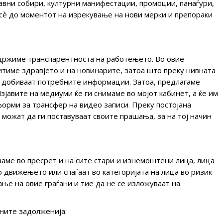
јавни собири, културни манифестации, промоции, панаѓури,
, сѐ до моментот на изрекување на нови мерки и препораки
адржиме транспарентноста на работењето. Во овие
итиме здравјето и на новинарите, затоа што преку нивната
и добиваат потребните информации. Затоа, предлагаме
зјавите на медиуми ќе ги снимаме во мојот кабинет, а ќе им
форми за трансфер на видео записи. Преку постојана
 можат да ги поставуваат своите прашања, за на тој начин
ваме во пресрет и на сите стари и изнемоштени лица, лица
 движењето или спаѓаат во категоријата на лица во ризик
ње на овие граѓани и тие да не се изложуваат на
ните задолженија: