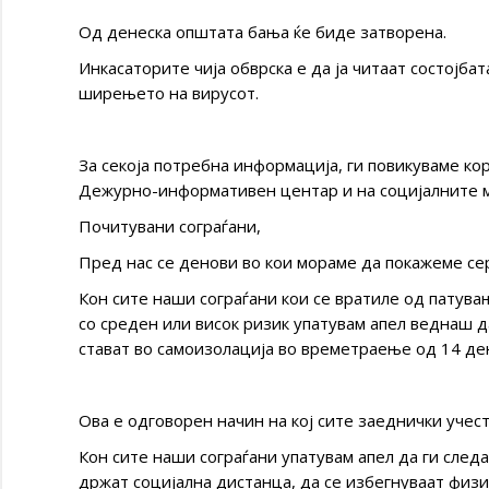
Од денеска општата бања ќе биде затворена.
Инкасаторите чија обврска е да ја читаат состојб
ширењето на вирусот.
За секоја потребна информација, ги повикуваме ко
Дежурно-информативен центар и на социјалните 
Почитувани сограѓани,
Пред нас се денови во кои мораме да покажеме се
Кон сите наши сограѓани кои се вратиле од патувањ
со среден или висок ризик упатувам апел веднаш д
стават во самоизолација во времетраење од 14 де
Ова е одговорен начин на кој сите заеднички учест
Кон сите наши сограѓани упатувам апел да ги след
држат социјална дистанца, да се избегнуваат физи