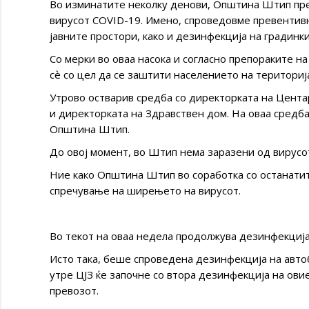
Во изминатите неколку денови, Општина Штип пр
вирусот COVID-19. Имено, спроведовме превентив
јавните простори, како и дезинфекција на градинк
Со мерки во оваа насока и согласно препораките н
сѐ со цел да се заштити населението на територи
Утрово остварив средба со директорката на Цента
и директорката на Здравствен дом. На оваа средб
Општина Штип.
До овој момент, во Штип нема заразени од вирусо
Ние како Општина Штип во соработка со останати
спречување на ширењето на вирусот.
Во текот на оваа недела продолжува дезинфекција
Исто така, беше спроведена дезинфекција на авто
утре ЦЈЗ ќе започне со втора дезинфекција на овие
превозот.