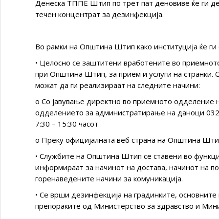
Денеска ТППЕ Штип по трет пат деновиве ќе ги д
течен концентрат за дезинфекција.
Во рамки на Општина Штип како институција ќе ги
• Целосно се заштитени вработените во приемно
при Општина Штип, за прием и услуги на странки.
можат да ги реализираат на следните начини:
o Со јавување директно во приемното одделение н
одделението за администратирање на даноци 032/
7:30 – 15:30 часот
o Преку официјалната веб страна на Општина Шти
• Службите на Општина Штип се ставени во функција
информираат за начинот на достава, начинот на п
горенаведените начини за комуникација.
• Се врши дезинфекција на градинките, основните
препораките од Министерство за здравство и Мини