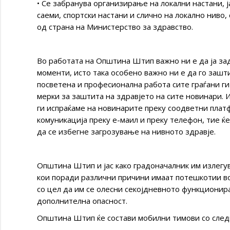
• Се забранува организирање на локални настани, 
саеми, спортски настани и слично на локално ниво
од страна на Министерство за здравство.
Во работата на Општина Штип важно ни е да ја з
моменти, исто така особено важно ни е да го зашт
посветена и професионална работа сите граѓани г
мерки за заштита на здравјето на сите новинари. И
ги испраќаме на новинарите преку соодветни плат
комуникација преку е-маил и преку телефон, тие ќе
да се избегне загрозување на нивното здравје.
Општина Штип и јас како градоначалник им излегу
кои поради различни причини имаат потешкотии во
со цел да им се олесни секојдневното функционира
дополнителна опасност.
Општина Штип ќе состави мобилни тимови со след