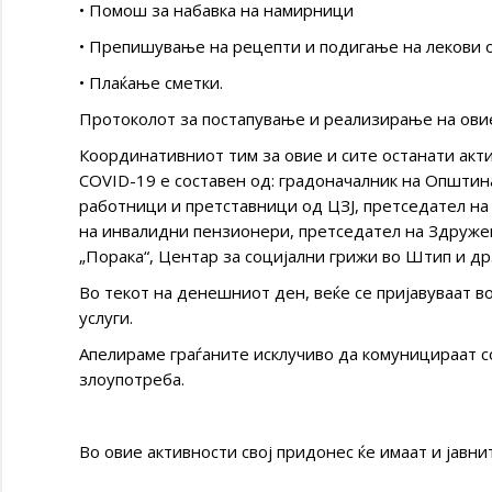
• Помош за набавка на намирници
• Препишување на рецепти и подигање на лекови о
• Плаќање сметки.
Протоколот за постапување и реализирање на овие 
Координативниот тим за овие и сите останати акт
COVID-19 е составен од: градоначалник на Општи
работници и претставници од ЦЗЈ, претседател н
на инвалидни пензионери, претседател на Здружен
„Порака“, Центар за социјални грижи во Штип и др
Во текот на денешниот ден, веќе се пријавуваат во
услуги.
Апелираме граѓаните исклучиво да комуницираат с
злоупотреба.
Во овие активности свој придонес ќе имаат и јавни