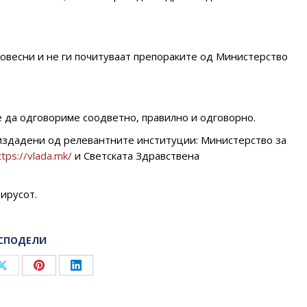
совесни и не ги почитуваат препораките од Министерство
е да одговориме соодветно, правилно и одговорно.
 издадени од релевантните институции: Министерство за
ttps://vlada.mk/
и Светската Здравствена
ирусот.
СПОДЕЛИ
Share
Share
Share
on
on
on