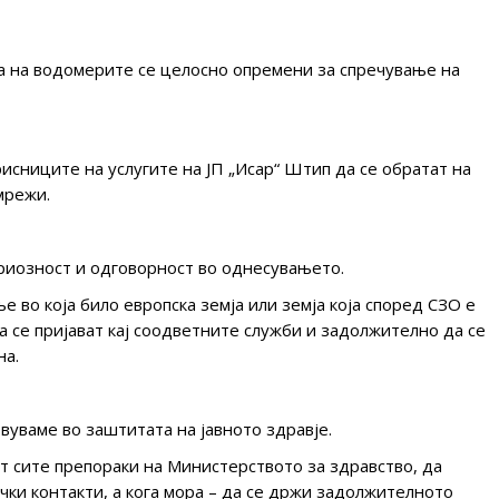
ата на водомерите се целосно опремени за спречување на
рисниците на услугите на ЈП „Исар“ Штип да се обратат на
мрежи.
риозност и одговорност во однесувањето.
е во која било европска земја или земја која според СЗО е
а се пријават кај соодветните служби и задолжително да се
на.
вуваме во заштитата на јавното здравје.
ат сите препораки на Министерството за здравство, да
чки контакти, а кога мора – да се држи задолжителното