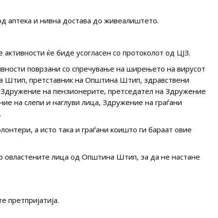
д аптека и нивна достава до живеалиштето.
активности ќе биде усогласен со протоколот од ЦЈЗ.
ивности поврзани со спречување на ширењето на вирусот
на Штип, претставник на Општина Штип, здравствени
а Здружение на пензионерите, претседател на Здружение
ие на слепи и наглуви лица, Здружение на граѓани
.
лонтери, а исто така и граѓани коишто ги бараат овие
о овластените лица од Општина Штип, за да не настане
те претпријатија.