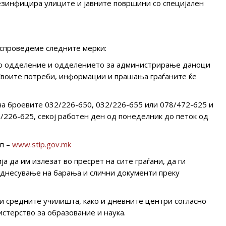
езинфицира улиците и јавните површини со специјален
 спроведеме следните мерки:
то одделение и одделението за администрирање даноци
 Своите потреби, информации и прашања граѓаните ќе
а броевите 032/226-650, 032/226-655 или 078/472-625 и
226-625, секој работен ден од понеделник до петок од
п –
www.stip.gov.mk
 да им излезат во пресрет на сите граѓани, да ги
однесување на барања и слични документи преку
 и средните училишта, како и дневните центри согласно
стерство за образование и наука.