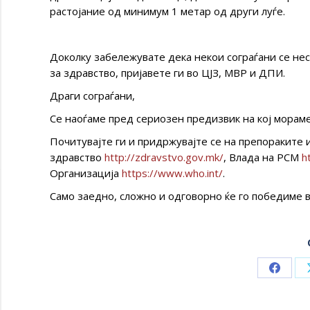
растојание од минимум 1 метар од други луѓе.
Доколку забележувате дека некои сограѓани се не
за здравство, пријавете ги во ЦЈЗ, МВР и ДПИ.
Драги сограѓани,
Се наоѓаме пред сериозен предизвик на кој морам
Почитувајте ги и придржувајте се на препораките
здравство
http://zdravstvo.gov.mk/
, Влада на РСМ
h
Организација
https://www.who.int/
.
Само заедно, сложно и одговорно ќе го победиме в
Share
on