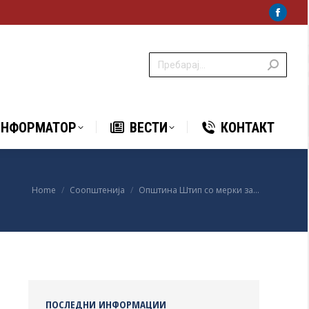
Faceb
НФОРМАТОР
ВЕСТИ
КОНТАКТ
page
opens
in
new
windo
ИНФОРМАТОР
ВЕСТИ
КОНТАКТ
You are here:
Home
Соопштенија
Општина Штип со мерки за…
ПОСЛЕДНИ ИНФОРМАЦИИ