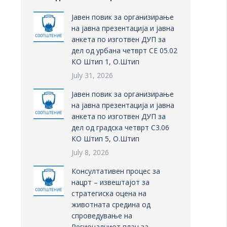
Јавен повик за организирање
на јавна презентација и јавна
анкета по изготвен ДУП за
дел од урбана четврт СЕ 05.02
КО Штип 1, О.Штип
July 31, 2026
Јавен повик за организирање
на јавна презентација и јавна
анкета по изготвен ДУП за
дел од градска четврт С3.06
КО Штип 5, О.Штип
July 8, 2026
Консултативен процес за
нацрт – извештајот за
стратегиска оцена на
животната средина од
спроведување на
Регионалниот план за