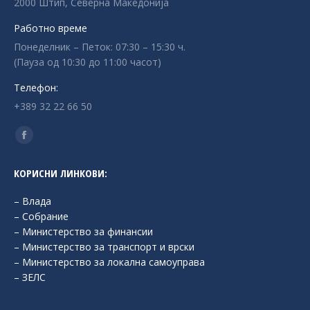
2000 Штип, Северна Македонија
Работно време
Понеделник – Петок: 07:30 – 15:30 ч.
(Пауза од 10:30 до 11:00 часот)
Телефон:
+389 32 22 66 50
Find us on:
Facebook
page
КОРИСНИ ЛИНКОВИ:
opens
in
– Влада
new
– Собрание
– Министерство за финансии
window
– Министерство за транспорт и врски
– Министерство за локална самоуправа
– ЗЕЛС