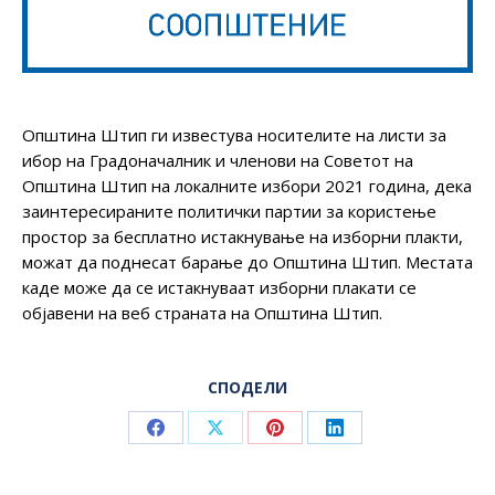
Општина Штип ги известува носителите на листи за
ибор на Градоначалник и членови на Советот на
Општина Штип на локалните избори 2021 година, дека
заинтересираните политички партии за користење
простор за бесплатно истакнување на изборни плакти,
можат да поднесат барање до Општина Штип. Местата
каде може да се истакнуваат изборни плакати се
објавени на веб страната на Општина Штип.
СПОДЕЛИ
Share
Share
Share
Share
on
on
on
on