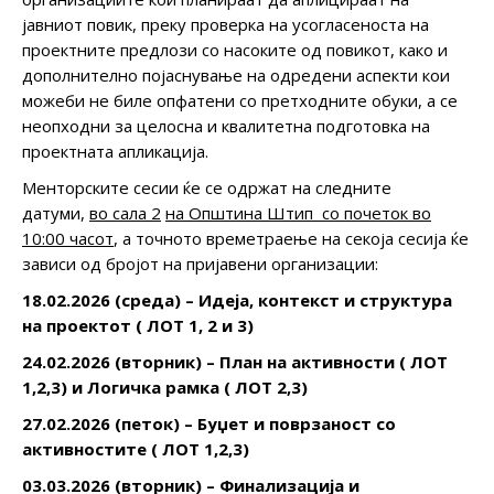
јавниот повик, преку проверка на усогласеноста на
проектните предлози со насоките од повикот, како и
дополнително појаснување на одредени аспекти кои
можеби не биле опфатени со претходните обуки, а се
неопходни за целосна и квалитетна подготовка на
проектната апликација.
Менторските сесии ќе се одржат на следните
датуми,
во сала 2
на Општина
Штип
со почеток во
10:00 часот
, а точното времетраење на секоја сесија ќе
зависи од бројот на пријавени организации:
1
8
.02.2026 (среда) – Идеја, контекст и структура
на проектот ( ЛОТ 1, 2 и 3)
24
.02.2026 (вторник) – План на активности ( ЛОТ
1,2,3) и Логичка рамка ( ЛОТ 2,3)
2
7
.02.2026 (петок) – Буџет и поврзаност со
активностите ( ЛОТ 1,2,3)
03
.0
3
.2026 (
вторник
) – Финализација и