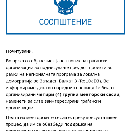
Почитувани,
Во врска со објавениот Јавен повик за граѓански
организации за поднесување предлог-проекти во
рамки на Регионалната програма за локална
демократија во Западен Балкан 3 (ReLOaD3), Ве
информираме дека во наредниот период ќе бидат
организирани
четири (4) групни менторски сесии
,
наменети за сите заинтересирани граѓански
организации.
Целта на менторските сесии е, преку консултативен
процес, да им се обезбеди поддршка на
организациите кои планираат да аплицираат на