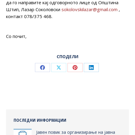
да го направите кај одговорното лице од Општина
Штип, Лазар Соколовски
sokolovskilazar@gmail.com
,
контакт 078/375 468.
Со почит,
СПОДЕЛИ
Share
Share
Share
Share
on
on
on
on
Facebook
X
Pinterest
LinkedIn
ПОСЛЕДНИ ИНФОРМАЦИИ
Јавен повик за организирање на јавна