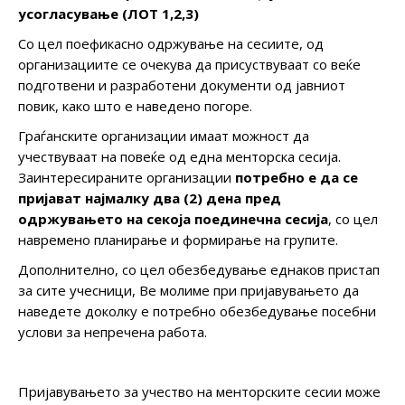
усогласување (ЛОТ 1,2,3)
Со цел поефикасно одржување на сесиите, од
организациите се очекува да присуствуваат со веќе
подготвени и разработени документи од јавниот
повик, како што е наведено погоре.
Граѓанските организации имаат можност да
учествуваат на повеќе од една менторска сесија.
Заинтересираните организации
потребно е да се
пријават најмалку два (2) дена пред
одржувањето на секоја поединечна сесија
, со цел
навремено планирање и формирање на групите.
Дополнително, со цел обезбедување еднаков пристап
за сите учесници, Ве молиме при пријавувањето да
наведете доколку е потребно обезбедување посебни
услови за непречена работа.
Пријавувањето за учество на менторските сесии може