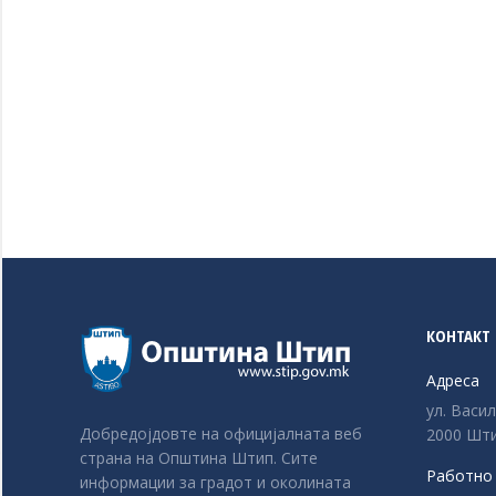
КОНТАКТ
Адреса
ул. Васи
Добредојдовте на официјалната веб
2000 Шти
страна на Општина Штип. Сите
Работно
информации за градот и околината