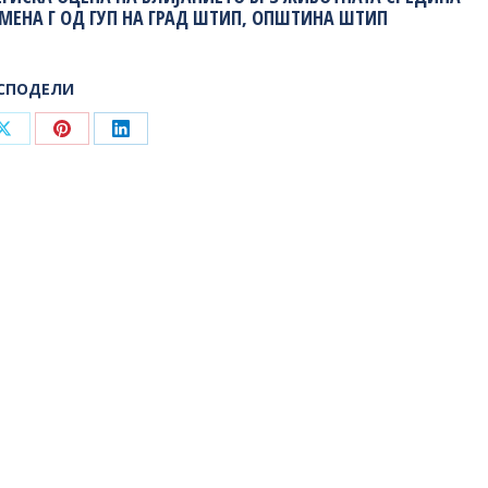
НАМЕНА Г ОД ГУП НА ГРАД ШТИП, ОПШТИНА ШТИП
СПОДЕЛИ
Share
Share
Share
on
on
on
ook
X
Pinterest
LinkedIn