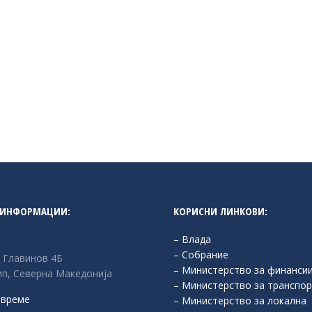
 ИНФОРМАЦИИ:
КОРИСНИ ЛИНКОВИ:
– Влада
– Собрание
л Главинов 4Б
– Министерство за финанси
п, Северна Македонија
– Министерство за транспор
 време
– Министерство за локална