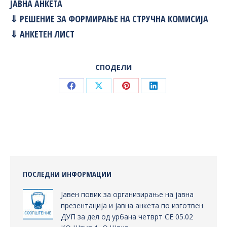
ЈАВНА АНКЕТА
⇓ РЕШЕНИЕ ЗА ФОРМИРАЊЕ НА СТРУЧНА КОМИСИЈА
⇓ АНКЕТЕН ЛИСТ
СПОДЕЛИ
Share
Share
Share
Share
on
on
on
on
Facebook
X
Pinterest
LinkedIn
ПОСЛЕДНИ ИНФОРМАЦИИ
Јавен повик за организирање на јавна
презентација и јавна анкета по изготвен
ДУП за дел од урбана четврт СЕ 05.02