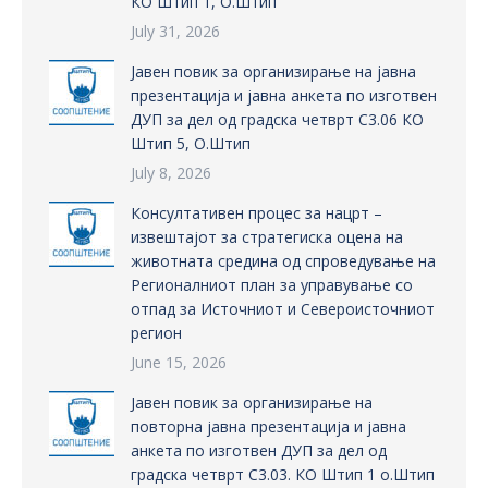
КО Штип 1, О.Штип
July 31, 2026
Јавен повик за организирање на јавна
презентација и јавна анкета по изготвен
ДУП за дел од градска четврт С3.06 КО
Штип 5, О.Штип
July 8, 2026
Консултативен процес за нацрт –
извештајот за стратегиска оцена на
животната средина од спроведување на
Регионалниот план за управување со
отпад за Источниот и Североисточниот
регион
June 15, 2026
Јавен повик за организирање на
повторна јавна презентација и јавна
анкета по изготвен ДУП за дел од
градска четврт С3.03. КО Штип 1 о.Штип