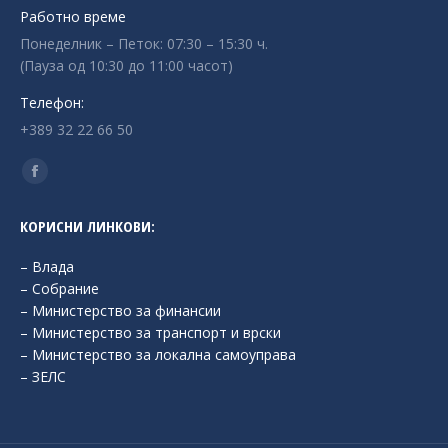
Работно време
Понеделник – Петок: 07:30 – 15:30 ч.
(Пауза од 10:30 до 11:00 часот)
Телефон:
+389 32 22 66 50
Find us on:
Facebook
page
КОРИСНИ ЛИНКОВИ:
opens
in
– Влада
new
– Собрание
– Министерство за финансии
window
– Министерство за транспорт и врски
– Министерство за локална самоуправа
– ЗЕЛС