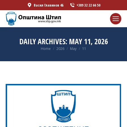
Васил Главинов 4Б
+389 32 22 66 50
DAILY ARCHIVES:
MAY 11, 2026
You are here:
Home
2026
May
11