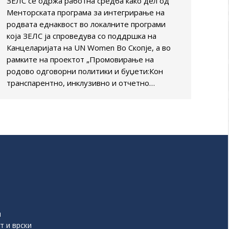
ЗЕЛС се одржа работна средба како дел од
Менторската програма за интегрирање на
родвата еднаквост во локалните програми
која ЗЕЛС ја спроведува со поддршка на
Канцеларијата на UN Women Во Скопје, а во
рамките на проектот „Промовирање на
родово одговорни политики и буџети:Кон
транспарентно, инклузивно и отчетно…
и
т и врски