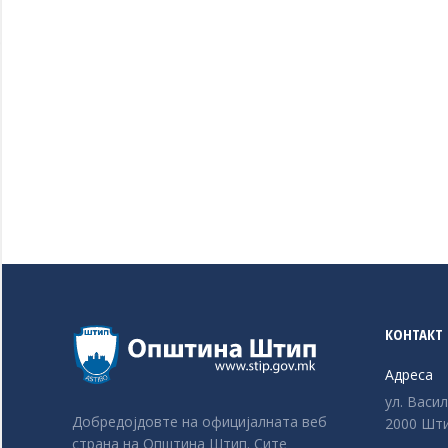
КОНТАКТ
Адреса
ул. Васи
Добредојдовте на официјалната веб
2000 Шти
страна на Општина Штип. Сите